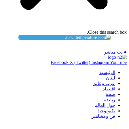
Close this search box.
35
°C
● بث مباشر
Facebook
X (Twitter)
Instagram
YouTube
الرئيسية
لبنان
عرب وعالم
اقتصاد
صحة
رياضة
حول العالم
تكنولوجيا
فن ومشاهير