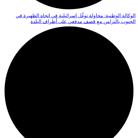
الوكالة الوطنية: محاولة توغّل إسرائيلية في اتجاه الظهيرة في
الجنوب بالتزامن مع قصف مدفعي على أطراف البلدة