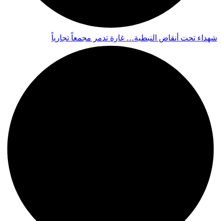
شهداء تحت أنقاض النبطية… غارة تدمر مجمعاً تجارياً