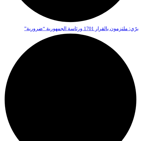
برّي: ملتزمون بالقرار 1701 ورئاسة الجمهورية “ضرورية”