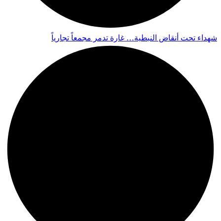
شهداء تحت أنقاض النبطية… غارة تدمر مجمعاً تجارياً