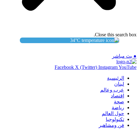
Close this search box.
34
°C
● بث مباشر
Facebook
X (Twitter)
Instagram
YouTube
الرئيسية
لبنان
عرب وعالم
اقتصاد
صحة
رياضة
حول العالم
تكنولوجيا
فن ومشاهير