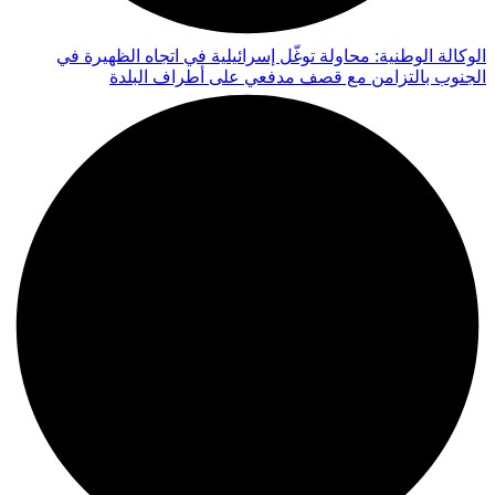
الوكالة الوطنية: محاولة توغّل إسرائيلية في اتجاه الظهيرة في
الجنوب بالتزامن مع قصف مدفعي على أطراف البلدة