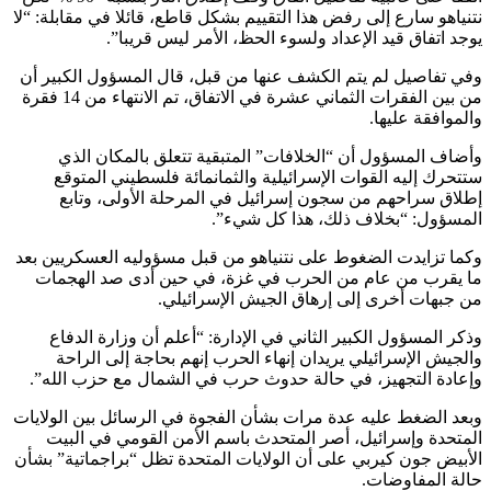
نتنياهو سارع إلى رفض هذا التقييم بشكل قاطع، قائلا في مقابلة: “لا
يوجد اتفاق قيد الإعداد ولسوء الحظ، الأمر ليس قريبا”.
وفي تفاصيل لم يتم الكشف عنها من قبل، قال المسؤول الكبير أن
من بين الفقرات الثماني عشرة في الاتفاق، تم الانتهاء من 14 فقرة
والموافقة عليها.
وأضاف المسؤول أن “الخلافات” المتبقية تتعلق بالمكان الذي
ستتحرك إليه القوات الإسرائيلية والثمانمائة فلسطيني المتوقع
إطلاق سراحهم من سجون إسرائيل في المرحلة الأولى، وتابع
المسؤول: “بخلاف ذلك، هذا كل شيء”.
وكما تزايدت الضغوط على نتنياهو من قبل مسؤوليه العسكريين بعد
ما يقرب من عام من الحرب في غزة، في حين أدى صد الهجمات
من جبهات أخرى إلى إرهاق الجيش الإسرائيلي.
وذكر المسؤول الكبير الثاني في الإدارة: “أعلم أن وزارة الدفاع
والجيش الإسرائيلي يريدان إنهاء الحرب إنهم بحاجة إلى الراحة
وإعادة التجهيز، في حالة حدوث حرب في الشمال مع حزب الله”.
وبعد الضغط عليه عدة مرات بشأن الفجوة في الرسائل بين الولايات
المتحدة وإسرائيل، أصر المتحدث باسم الأمن القومي في البيت
الأبيض جون كيربي على أن الولايات المتحدة تظل “براجماتية” بشأن
حالة المفاوضات.