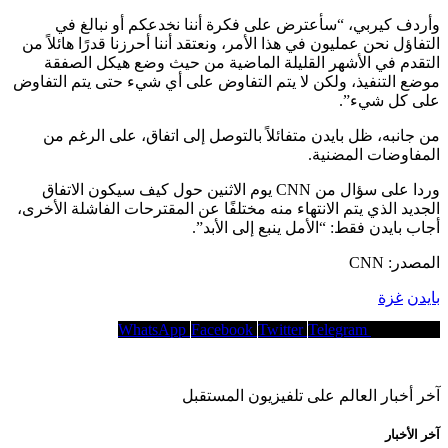
وأردف كيربي، “سأعترض على فكرة أننا نخدعكم أو نبالغ في
التفاؤل نحن عمليون في هذا الأمر، ونعتقد أننا أحرزنا قدرًا هائلاً من
التقدم في الأشهر القليلة الماضية من حيث وضع هيكل الصفقة
موضع التنفيذ، ولكن لا يتم التفاوض على أي شيء حتى يتم التفاوض
على كل شيء”.
من جانبه، ظل بايدن متفائلاً بالتوصل إلى اتفاق، على الرغم من
المفاوضات المضنية.
وردا على سؤال من CNN يوم الاثنين حول كيف سيكون الاتفاق
الجديد الذي يتم الانتهاء منه مختلفًا عن المقترحات الفاشلة الأخرى،
أجاب بايدن فقط: “الأمل ينبع إلى الأبد”.
المصدر: CNN
بايدن
غزة
WhatsApp
Facebook
Twitter
Telegram
Copy Link
آخر أخبار العالم على تلفيزيون المستقبل
آخر الأخبار