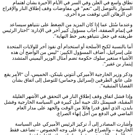
نطاق واسع في العلن وفي السر في الأيام الأخيرة بشأن اهتمام
السنوار بالتوصل إلى “نعم” في مفاوضات وقف إطلاق النار والإفراج
عن الرهائن التي توقفت مرة أخرى.
وعندما سُئل عما إذا كان المزيد من الضغط على نتنياهو سيساعد
في إتمام الصفقة، أجاب مسؤول كبير آخر في الإدارة: “اختار الرئيس
طريقته في جعل نتنياهو يعبر خط النهاية”.
أما بالنسبة لكبح الأسلحة أو استخدام أي نفوذ آخر للولايات المتحدة
على إسرائيل، أضاف المسؤول الكبير: “ليس من الواضح أن هذه
الأشياء ستغير سلوك حكومة تضم أمثال الوزير اليميني المتشدد
إيتمار بن غفير”.
وذكر وزير الخارجية الأميركي أنتوني بلينكن، الخميس، أن “الأمر يقع
على عاتق الطرفين (إسرائيل وحماس) للتوصل إلى اتفاق بشأن
القضايا المتبقية”.
وإذا فشل اتفاق وقف إطلاق النار في التحقق في الأشهر القليلة
المقبلة، فسيمثل ذلك خيبة أمل كبيرة في السياسة الخارجية وفشل
بايدن، الذي أنفق قدرا هائلا من الوقت والجهد على مدار العام
الماضي في الدفع من أجل إنهاء الصراع.
وأشارت المصادر إلى أ، تركيز الرئيس الأميركي على السياسة
الخارجية – والصراع في غزة على وجه الخصوص – تضاعف فقط