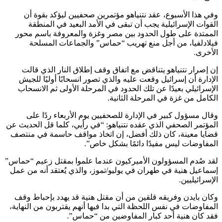
وفي هذا الأسبوع، عقد نتنياهو مؤتمرين صحفيين ليؤكد بقوة أن
القوات الإسرائيلية يجب أن تبقى في الأمد البعيد في المنطقة
الممتدة على طول الحدود بين مصر وغزة والمعروفة باسم محور
فيلادلفيا، من أجل منع تهريب “حماس” والجماعات المسلحة
الأخرى.
إن إصرار نتنياهو يتناقض مع اتفاق وقف إطلاق النار الذي قالت
الإدارة أن إسرائيل وقعت عليه والذي تصور انسحابًا أوليًا للجيش
الإسرائيلي بعيدًا عن تلك الحدود في المرحلة الأولى ثم الانسحاب
الكامل من غزة في المرحلة الثانية.
وقال مسؤول كبير في الإدارة للصحفيين يوم الأربعاء ردًا على
المؤتمر الصحفي الذي عقده نتنياهو: “في رأيي، كلما قل الحديث عن
قضايا معينة، كان ذلك أفضل، إن اتخاذ مواقف حاسمة في منتصف
المفاوضات ليس مفيدًا دائمًا بشكل خاص”.
لقد صُدم المسؤولون الأميركيون عندما علموا بمقتل زعيم “حماس”
إسماعيل هنية في طهران في يوليو/تموز، والذي يُعتقد أنه من عمل
الإسرائيليين.
وكان بايدن وفريقه قلقين من أن مقتل هنية قد يهدد بإحباط وقف
المفاوضات في نفس اللحظة التي بدا فيها أنهم يقتربون من النهاية،
فقد كان هنية أحد كبار المفاوضين من “حماس”.