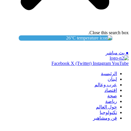
Close this search box.
26
°C
● بث مباشر
Facebook
X (Twitter)
Instagram
YouTube
الرئيسية
لبنان
عرب وعالم
اقتصاد
صحة
رياضة
حول العالم
تكنولوجيا
فن ومشاهير