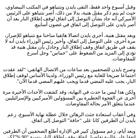
وقبل أسبوع واحد فقط، التقى بايدن ونتنياهو في المكتب البيضاوي،
حيث لم يتم ذكر مقتل هنية، بدلا من ذلك، أصر نتنياهو على الرئيس
الأميركي أنه جاد بشأن التوصل إلى اتفاق لوقف إطلاق النار بعد أن
أصر بايدن على التوصل إلى اتفاق في غضون أسابيع.
وبعد مقتل هنية، أجرى بايدن اتصالا هاتفيا ساخنا مع نتنياهو للإصرار،
مرة أخرى، على التوصل إلى اتفاق، وأخبر رئيس الوزراء بايدن أنه لا
يقف في طريق اتفاق وقف إطلاق النار وجادل بأن مقتل هنية قد
تؤدي إلى المزيد من الضغوط على “حماس” وحل أسرع
للمفاوضات.
وصرح بايدن للصحفيين بعد ساعات من الاتصال الهاتفي: “لقد عقدت
اجتماعا صريحا للغاية مع رئيس الوزراء، ولدينا الأساس لوقف إطلاق
النار، يجب عليه المضي قدما ويجب عليهم المضي قدما الآن”.
ولكن هذا ليس ما حدث في النهاية، وقد كشفت الأحداث الأخيرة مرة
أخرى عن الفجوة الخطيرة بين المسؤولين الأميركيين والإسرائيليين
عندما يتعلق الأمر بحالة المفاوضات.
وفي أعقاب استعادة جثث الرهائن خلال عطلة نهاية الأسبوع، زعم
بايدن أن الطرفين كانا على “حافة” التوصل إلى اتفاق.
وبعد أيام، زعم مسؤول كبير في الإدارة أطلع الصحفيين أن الطرفين
اتفقا على غالبية تفاصيل اتفاق وقف إطلاق النار بنسبة “90 %”لكن