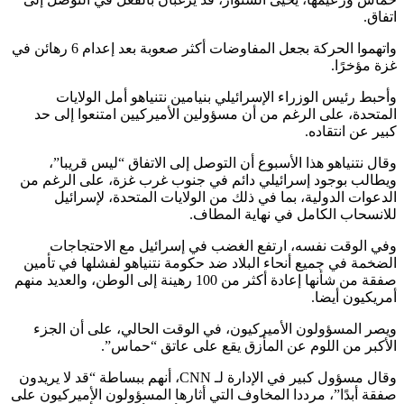
اتفاق.
واتهموا الحركة بجعل المفاوضات أكثر صعوبة بعد إعدام 6 رهائن في
غزة مؤخرًا.
وأحبط رئيس الوزراء الإسرائيلي بنيامين نتنياهو أمل الولايات
المتحدة، على الرغم من أن مسؤولين الأميركيين امتنعوا إلى حد
كبير عن انتقاده.
وقال نتنياهو هذا الأسبوع أن التوصل إلى الاتفاق “ليس قريبا”،
ويطالب بوجود إسرائيلي دائم في جنوب غرب غزة، على الرغم من
الدعوات الدولية، بما في ذلك من الولايات المتحدة، لإسرائيل
للانسحاب الكامل في نهاية المطاف.
وفي الوقت نفسه، ارتفع الغضب في إسرائيل مع الاحتجاجات
الضخمة في جميع أنحاء البلاد ضد حكومة نتنياهو لفشلها في تأمين
صفقة من شأنها إعادة أكثر من 100 رهينة إلى الوطن، والعديد منهم
أمريكيون أيضا.
ويصر المسؤولون الأميركيون، في الوقت الحالي، على أن الجزء
الأكبر من اللوم عن المأزق يقع على عاتق “حماس”.
وقال مسؤول كبير في الإدارة لـ CNN، أنهم ببساطة “قد لا يريدون
صفقة أبدًا”، مرددا المخاوف التي أثارها المسؤولون الأميركيون على