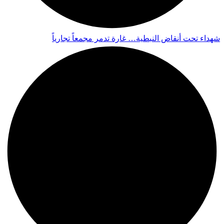
شهداء تحت أنقاض النبطية… غارة تدمر مجمعاً تجارياً