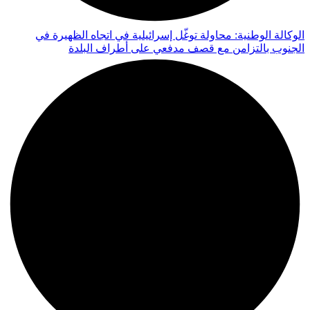
الوكالة الوطنية: محاولة توغّل إسرائيلية في اتجاه الظهيرة في
الجنوب بالتزامن مع قصف مدفعي على أطراف البلدة