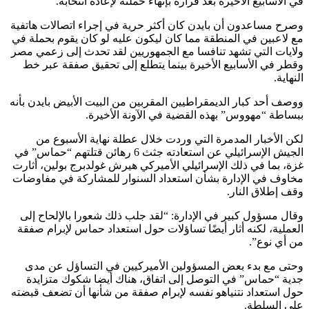
في الأسابيع الأخيرة بعد قراره بإنهاء حملته لإعادة انتخابه.
وصرح مساعدون أن بايدن كان أكثر حرية في إجراء اتصالات هاتفية
مع لاعبين في المنطقة مما كان ليكون عليه لو كان يقوم بحملة في
ولايات التي تشهد تنافسا مع الجمهوريين لقد تحدث إلى زعمي مصر
وقطر في الأسابيع الأخيرة بينما يتطلع إلى تحقيق صفقة عبر خط
النهاية.
ووصف أحد كبار الديمقراطيين المقربين من البيت الأبيض بايدن بأنه
ببساطة “مهووس” بهذه القضية في الآونة الأخيرة.
لكن الأخبار المدمرة التي وردت خلال عطلة نهاية الأسبوع من
الجيش الإسرائيلي عن استعادته جثث 6 رهائن قتلتهم “حماس” في
غزة، بما في ذلك الإسرائيلي الأميركي هيرش غولدبرج بولين، أثارت
مخاوف في الإدارة بشأن استعداد السنوار للمشاركة في مفاوضات
وقف إطلاق النار.
وقال مسؤول كبير في الإدارة: “لقد جلب ذلك شعورا بالإلحاح إلى
العملية، لكنه أثار أيضًا تساؤلات حول استعداد حماس لإبرام صفقة
من أي نوع”.
وحتى مع بدء بعض المسؤولين الأميركيين في التساؤل عن مدى
جدية “حماس” في التوصل إلى اتفاق، هناك أيضا شكوك متزايدة
حول استعداد نتنياهو نفسه لإبرام صفقة من شأنها أن تضعف قبضته
على السلطة.