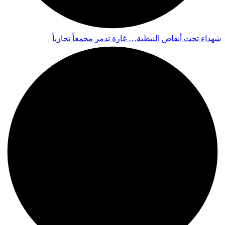
شهداء تحت أنقاض النبطية… غارة تدمر مجمعاً تجارياً