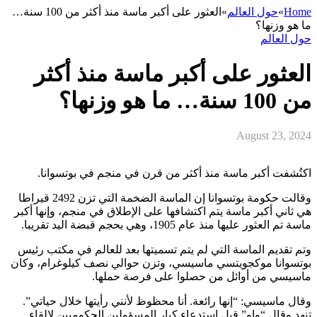
Home
»
حول العالم
»
العثور على أكبر ماسة منذ أكثر من 100 سنة…
ما هو وزنها؟
حول العالم
العثور على أكبر ماسة منذ أكثر
من 100 سنة… ما هو وزنها؟
August 23, 2024
اكتُشفت أكبر ماسة منذ أكثر من قرن في منجم في بوتسوانا.
وقالت حكومة بوتسوانا إن الماسة الضخمة التي تزن 2492 قيراطا
هي ثاني أكبر ماسة يتم اكتشافها على الإطلاق في منجم، وإنها أكبر
ماسة تم العثور عليها منذ عام 1905، وهي بحجم قبضة اليد تقريبا.
وتم تقديم الماسة التي لم يتم تسميتها بعد للعالم في مكتب رئيس
بوتسوانا موكجويتسي ماسيسي، وتزن حوالي نصف كيلوغرام، وكان
ماسيسي من أوائل من حصلوا على فرصة حملها.
وقال ماسيسي: “إنها رائعة. أنا محظوظ لأنني رأيتها خلال حياتي”.
تنهد وقال “واو” قبل استدعاء كبار المسؤولين الحكوميين لإلقاء