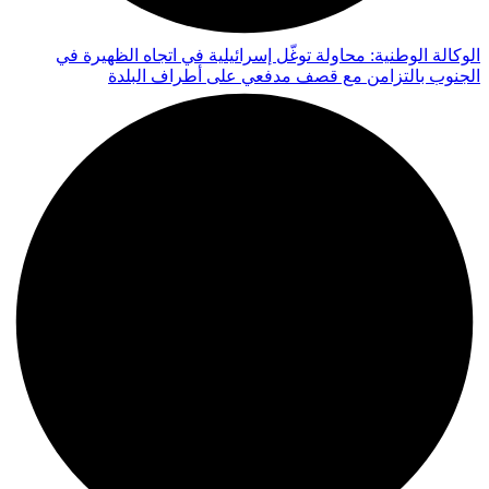
الوكالة الوطنية: محاولة توغّل إسرائيلية في اتجاه الظهيرة في
الجنوب بالتزامن مع قصف مدفعي على أطراف البلدة