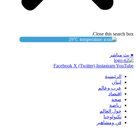
Close this search box.
29
°C
● بث مباشر
Facebook
X (Twitter)
Instagram
YouTube
الرئيسية
لبنان
عرب وعالم
اقتصاد
صحة
رياضة
حول العالم
تكنولوجيا
فن ومشاهير