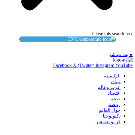
Close this search box.
35
°C
● بث مباشر
Facebook
X (Twitter)
Instagram
YouTube
الرئيسية
لبنان
عرب وعالم
اقتصاد
صحة
رياضة
حول العالم
تكنولوجيا
فن ومشاهير