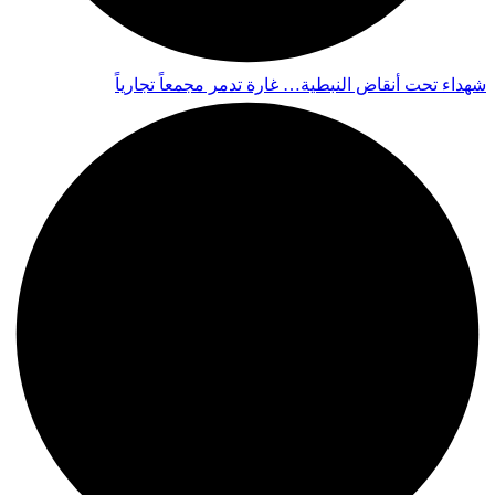
شهداء تحت أنقاض النبطية… غارة تدمر مجمعاً تجارياً