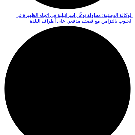
الوكالة الوطنية: محاولة توغّل إسرائيلية في اتجاه الظهيرة في
الجنوب بالتزامن مع قصف مدفعي على أطراف البلدة