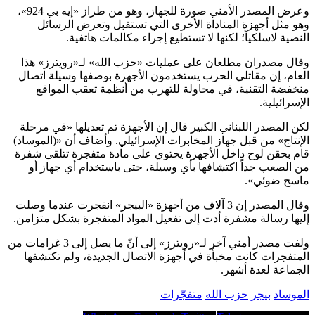
وعرض المصدر الأمني صورة للجهاز، وهو من طراز «إيه بي 924»،
وهو مثل أجهزة المناداة الأخرى التي تستقبل وتعرض الرسائل
النصية لاسلكياً؛ لكنها لا تستطيع إجراء مكالمات هاتفية.
وقال مصدران مطلعان على عمليات «حزب الله» لـ«رويترز» هذا
العام، إن مقاتلي الحزب يستخدمون الأجهزة بوصفها وسيلة اتصال
منخفضة التقنية، في محاولة للتهرب من أنظمة تعقب المواقع
الإسرائيلية.
لكن المصدر اللبناني الكبير قال إن الأجهزة تم تعديلها «في مرحلة
الإنتاج» من قبل جهاز المخابرات الإسرائيلي. وأضاف أن «(الموساد)
قام بحقن لوح داخل الأجهزة يحتوي على مادة متفجرة تتلقى شفرة
من الصعب جداً اكتشافها بأي وسيلة، حتى باستخدام أي جهاز أو
ماسح ضوئي».
وقال المصدر إن 3 آلاف من أجهزة «البيجر» انفجرت عندما وصلت
إليها رسالة مشفرة أدت إلى تفعيل المواد المتفجرة بشكل متزامن.
ولفت مصدر أمني آخر لـ«رويترز» إلى أنّ ما يصل إلى 3 غرامات من
المتفجرات كانت مخبأة في أجهزة الاتصال الجديدة، ولم تكتشفها
الجماعة لعدة أشهر.
الموساد
بيجر
حزب الله
متفجّرات