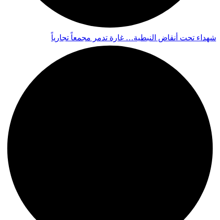
شهداء تحت أنقاض النبطية… غارة تدمر مجمعاً تجارياً