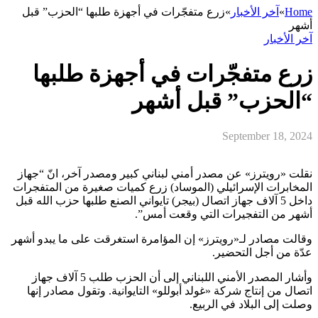
Home
»
آخر الأخبار
»
زرع متفجّرات في أجهزة طلبها “الحزب” قبل
أشهر
آخر الأخبار
زرع متفجّرات في أجهزة طلبها
“الحزب” قبل أشهر
September 18, 2024
نقلت «رويترز» عن مصدر أمني لبناني كبير ومصدر آخر، انّ “جهاز
المخابرات الإسرائيلي (الموساد) زرع كميات صغيرة من المتفجرات
داخل 5 آلاف جهاز اتصال (بيجر) تايواني الصنع طلبها حزب الله قبل
أشهر من التفجيرات التي وقعت أمس”.
وقالت مصادر لـ«رويترز» إن المؤامرة استغرقت على ما يبدو أشهر
عدّة من أجل التحضير.
وأشار المصدر الأمني اللبناني إلى أن الحزب طلب 5 آلاف جهاز
اتصال من إنتاج شركة «غولد أبوللو» التايوانية. وتقول مصادر إنها
وصلت إلى البلاد في الربيع.