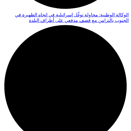
الوكالة الوطنية: محاولة توغّل إسرائيلية في اتجاه الظهيرة في
الجنوب بالتزامن مع قصف مدفعي على أطراف البلدة