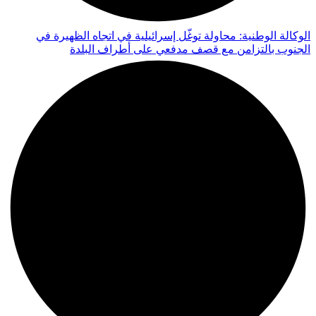
الوكالة الوطنية: محاولة توغّل إسرائيلية في اتجاه الظهيرة في
الجنوب بالتزامن مع قصف مدفعي على أطراف البلدة