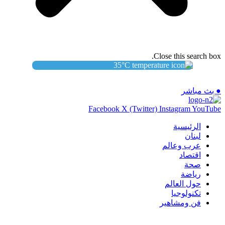
Close this search box.
35
°C
● بث مباشر
Facebook
X (Twitter)
Instagram
YouTube
الرئيسية
لبنان
عرب وعالم
اقتصاد
صحة
رياضة
حول العالم
تكنولوجيا
فن ومشاهير