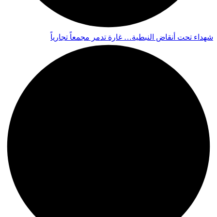
شهداء تحت أنقاض النبطية… غارة تدمر مجمعاً تجارياً