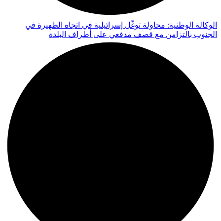
الوكالة الوطنية: محاولة توغّل إسرائيلية في اتجاه الظهيرة في
الجنوب بالتزامن مع قصف مدفعي على أطراف البلدة