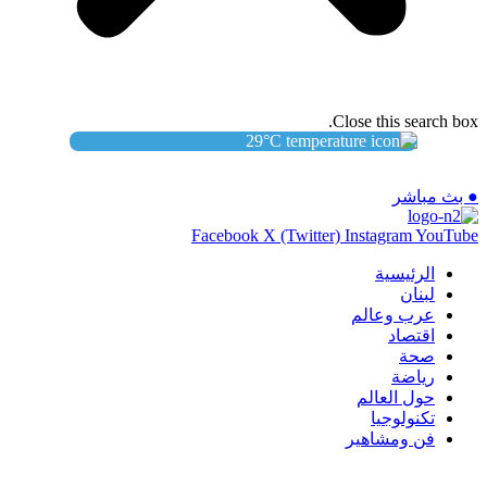
Close this search box.
29
°C
● بث مباشر
Facebook
X (Twitter)
Instagram
YouTube
الرئيسية
لبنان
عرب وعالم
اقتصاد
صحة
رياضة
حول العالم
تكنولوجيا
فن ومشاهير