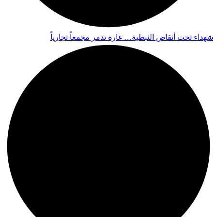
شهداء تحت أنقاض النبطية… غارة تدمر مجمعاً تجارياً