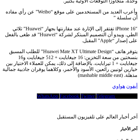
وحدة، متجاوزًا التوقعات الأولية بكثير.
وأعرب العديد من المستخدمين على موقع “Weibo” عن رأي مفاده
أن سلسلة ”
iPhone 16″ تفتقر إلى الإثارة عند مقارنتها بجهاز “Huawei” ثلاثي
الطي. ويبدو أن التصميم المبتكر لشركة “Huawei” قد طغى بالفعل
على إصدار “Apple” المقبل.
يتوفر هاتف “Huawei Mate XT Ultimate Design” للطلب المسبق
بنسختين من سعة التخزين: 16 جيغابايت + 512 جيغابايت و16
جيغابايت + 1 تيرابايت. بالإضافة إلى ذلك، يمكن للعملاء الاختيار بين
خيارين لونيين رائعين، الأسود والأحمر، وكلاهما يوفران جاذبية جمالية
مذهلة. (mashable middle east)
أيفون
هواوي
WhatsApp
Facebook
Twitter
Telegram
Copy Link
آخر أخبار العالم على تلفيزيون المستقبل
آخر الأخبار