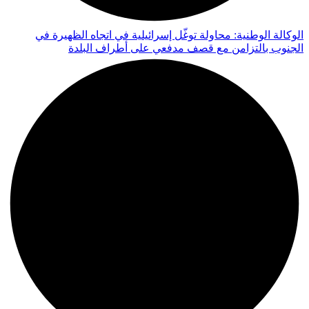
الوكالة الوطنية: محاولة توغّل إسرائيلية في اتجاه الظهيرة في
الجنوب بالتزامن مع قصف مدفعي على أطراف البلدة