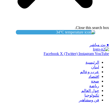
Close this search box.
34
°C
● بث مباشر
Facebook
X (Twitter)
Instagram
YouTube
الرئيسية
لبنان
عرب وعالم
اقتصاد
صحة
رياضة
حول العالم
تكنولوجيا
فن ومشاهير