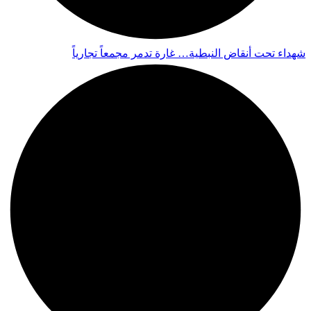
شهداء تحت أنقاض النبطية… غارة تدمر مجمعاً تجارياً